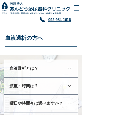
​092-954-1616
血液透析の方へ
血液透析とは？
腎臓の機能が正常の10%以下にな
頻度・時間は？
ると、腎代替療法（腎臓の機能を
代行する治療）が必要です。血液
一般的には週３回（月水金または
透析とは腎代替療法の一つで、透
曜日や時間帯は選べますか？
火木土）、１回あたり4－５時間
析器(人工腎臓)を介して体内の余
の透析が必要になります。当院で
分な水分や老廃物を取り除き、血
当院では月水金は午前・午後・夜