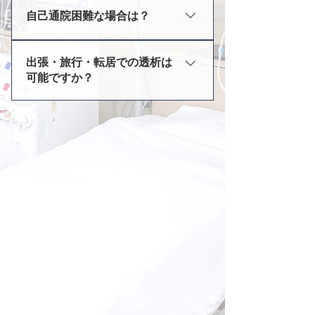
は患者様の体調に合わせて時間を
液をきれいな状態に戻す治療のこ
自己通院困難な場合は？
間（～22時）の3シフト制、火木
調整しています。
とです。
土は午前のみの1シフト制で行っ
当院では専属スタッフによる送迎
ています。患者様の生活スタイル
出張・旅行・転居での透析は
サービスを行っております。那珂
に合った透析が可能ですのでお気
可能ですか？
川市内だけでなく、周辺地域にお
軽にご相談ください。
住まいの患者様や介護施設の患者
当院では、旅行や仕事等で遠方よ
様にもご利用いただけます。詳し
り来られる方の透析診療の受け入
くはお問い合わせください。
れもしております（※要事前予
約）。また転居に伴う新規透析受
け入れも随時行っておりますので
詳しくはお問い合わせください。