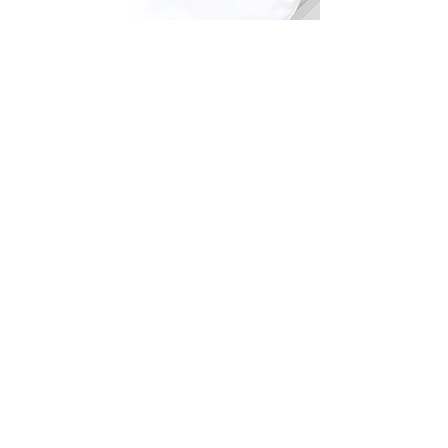
〒811-1213
福岡県那珂川市中原2-127 3F​
JR博多南駅の目の前です
​092-954-1616
お支払いは以下にて可能です